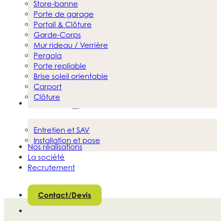
Store-banne
Porte de garage
Portail & Clôture
Garde-Corps
Mur rideau / Verrière
Pergola
Porte repliable
Brise soleil orientable
Carport
Clôture
Nos services
Entretien et SAV
Installation et pose
Nos réalisations
La société
Recrutement
Contact/Devis