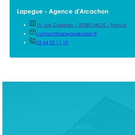
Lapegue - Agence d'Arcachon
15, rue Galeben – 33380 MIOS – France
contact@lapeguebassin.fr
05 64 52 11 10
Un expert près de chez vous
Votre menuisier à Mios