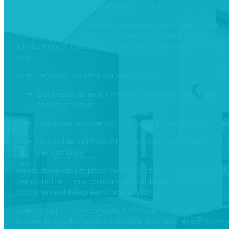
Vous recherchez un
menuisier
à Mios ?
Lapegue Mios met à votre service le savoir-faire d’une
équipe qualifiée, spécialisée dans la conception, la
fabrication et la pose de menuiseries aluminium, PVC et
bois.
Notre agence de Mios vous propose :
Des menuiseries sur mesure adaptées aux projets
architecturaux
Une pose assurée par nos propres techniciens
Des délais maîtrisés et un accompagnement
personnalisé
Fabrication locale, pose maîtrisée et accompagnement
personnalisé : nous assurons des réalisations durables et
parfaitement intégrées à votre habitat.
Notre équipe vous conseille à chaque étape afin de
trouver la solution la plus adaptée à votre intérieur com