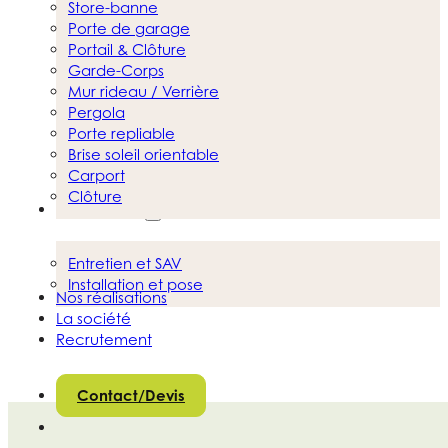
Store-banne
Porte de garage
Portail & Clôture
Garde-Corps
Mur rideau / Verrière
Pergola
Porte repliable
Brise soleil orientable
Carport
Clôture
Nos services
Entretien et SAV
Installation et pose
Nos réalisations
La société
Recrutement
Contact/Devis